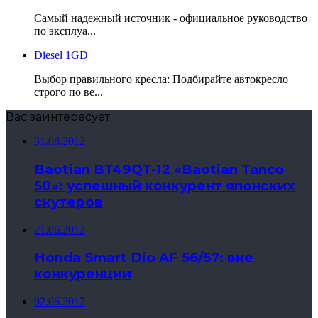
Самый надежный источник - официальное руководство
по эксплуа...
Diesel 1GD
Выбор правильного кресла: Подбирайте автокресло
строго по ве...
Вас заинтересует
31.08.2012
Baotian BT49QT-12 «Baotian Tanco
50»: успешный конкурент японских
скутеров
21.06.2012
Honda Smart Dio AF 56/57: вне
конкуренции
02.06.2012