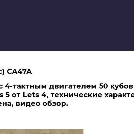
с) CA47A
) с 4-тактным двигателем 50 кубо
 5 от Lets 4, технические характ
ена, видео обзор.