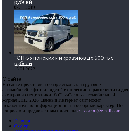
рублей
08.11.2019
ТОП-5 японских микровэнов до 500 тыс
рублей
13.01.2022
О сайте
На сайте представлен обзор легковых и грузовых
автомобилей с фото и видео. Технические характеристики для
скутеров и спецтехники. © ClassCar.ru - автомобильный
журнал 2012-2026. Данный Интернет-сайт носит
исключительно информационный и обзорный характер. По
вопросам и предложениям писать на
сlasscar.ru@gmail.com
Главная
Скутеры