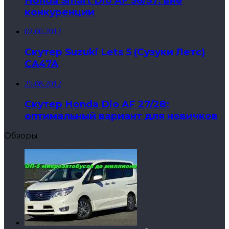
Honda Smart Dio AF 56/57: вне
конкуренции
02.06.2012
Скутер Suzuki Lets 5 (Сузуки Летс)
CA47A
25.08.2012
Скутер Honda Dio AF 27/28:
оптимальный вариант для новичков
Обзоры