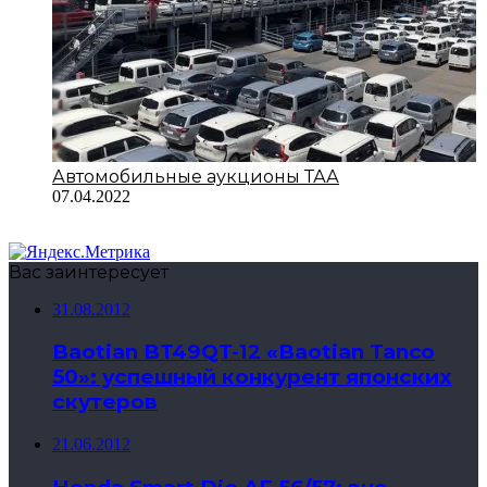
Автомобильные аукционы ТАА
07.04.2022
Вас заинтересует
31.08.2012
Baotian BT49QT-12 «Baotian Tanco
50»: успешный конкурент японских
скутеров
21.06.2012