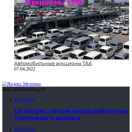
Автомобильные аукционы ТАА
07.04.2022
Вас заинтересует
01.09.2012
GX Stinger: легкий китайский скутер
спортивного дизайна
05.11.2012