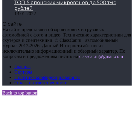
ТОП-5 японских микровэнов до 500 тыс
рублей
13.01.2022
О сайте
На сайте представлен обзор легковых и грузовых
автомобилей с фото и видео. Технические характеристики для
скутеров и спецтехники. © ClassCar.ru - автомобильный
журнал 2012-2026. Данный Интернет-сайт носит
исключительно информационный и обзорный характер. По
вопросам и предложениям писать на
сlasscar.ru@gmail.com
Главная
Скутеры
Политика конфиденциальности
Отказ от ответственности
Back to top button