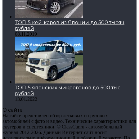
ТОП-5 кей-каров из Японии до 500 тысяч
рублей
08.11.2019
ТОП-5 японских микровэнов до 500 тыс
рублей
13.01.2022
О сайте
На сайте представлен обзор легковых и грузовых
автомобилей с фото и видео. Технические характеристики для
скутеров и спецтехники. © ClassCar.ru - автомобильный
журнал 2012-2026. Данный Интернет-сайт носит
исключительно информационный и обзорный характер. По