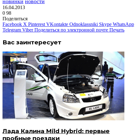
новинки
новости
16.04.2013
0
98
Поделиться
Facebook
X
Pinterest
VKontakte
Odnoklassniki
Skype
WhatsApp
Telegram
Viber
Поделиться по электронной почте
Печать
Вас заинтересует
Лада Калина Mild Hybrid: первые
пробные поездки