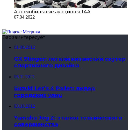
Автомобильные аукционы ТАА
07.04.2022
Вас заинтересует
01.09.2012
GX Stinger: легкий китайский скутер
спортивного дизайна
05.11.2012
Suzuki Let’s 4 Pallet: лидер
городских улиц
03.10.2012
Yamaha Jog Z: эталон технического
совершенства