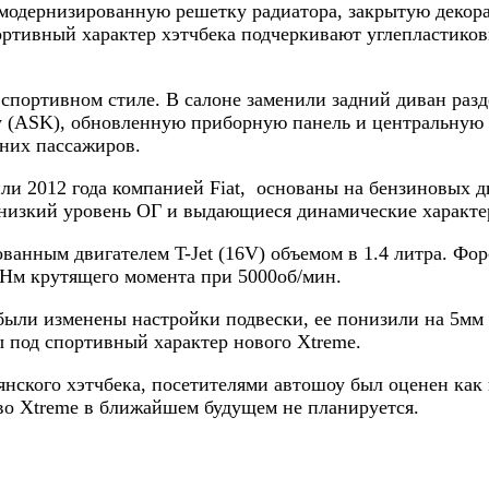
модернизированную решетку радиатора, закрытую декора
тивный характер хэтчбека подчеркивают углепластиковые
 спортивном стиле. В салоне заменили задний диван ра
 (ASK), обновленную приборную панель и центральную 
них пассажиров.
 2012 года компанией Fiat, основаны на бензиновых дв
 низкий уровень ОГ и выдающиеся динамические характе
ванным двигателем T-Jet (16V) объемом в 1.4 литра. Фо
 Нм крутящего момента при 5000об/мин.
ыли изменены настройки подвески, ее понизили на 5мм 
ы под спортивный характер нового Xtreme.
нского хэтчбека, посетителями автошоу был оценен как 
тво Xtreme в ближайшем будущем не планируется.