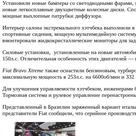
Установили новые бамперы со светодиодными фарами, 
новые легкосплавные двухцветные колесные диски. Спор
мощные выхлопные патрубки диффузора.
Интерьер салона экстремального хэтчбека выполнили в
спортивные сидения, мощную мультимедийную систему
вмонтировали жидкокристаллические мониторы для зад
Силовые установки, установленные на новые автомобили
150л.с. Отличительная особенность этих двигателей —
Fiat Bravo Xtreme
также оснастили бензиновым, турбиро
максимальную мощность в 253л.с. на 6600об/мин и 332
Для улучшения управляемости хэтчбеком, инженерами б
Тормозная система и рулевое управление перенастроен
Представленный в Бразилии заряженный вариант италья
представители Fiat сообщили, что серийное производс