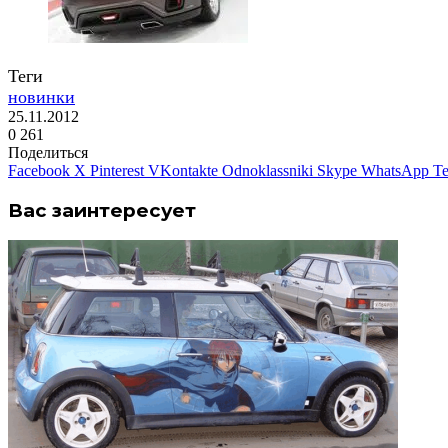
Теги
новинки
25.11.2012
0
261
Поделиться
Facebook
X
Pinterest
VKontakte
Odnoklassniki
Skype
WhatsApp
Te
Вас заинтересует