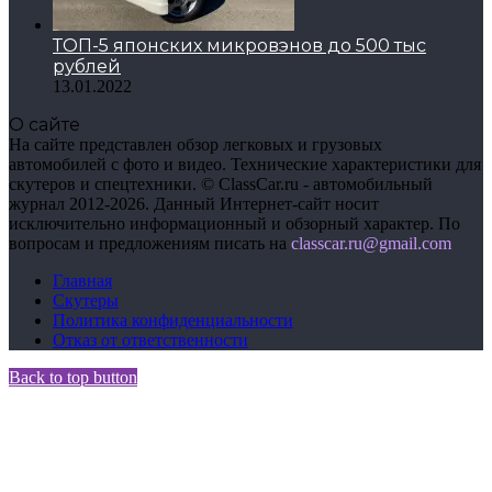
ТОП-5 японских микровэнов до 500 тыс
рублей
13.01.2022
О сайте
На сайте представлен обзор легковых и грузовых
автомобилей с фото и видео. Технические характеристики для
скутеров и спецтехники. © ClassCar.ru - автомобильный
журнал 2012-2026. Данный Интернет-сайт носит
исключительно информационный и обзорный характер. По
вопросам и предложениям писать на
сlasscar.ru@gmail.com
Главная
Скутеры
Политика конфиденциальности
Отказ от ответственности
Back to top button