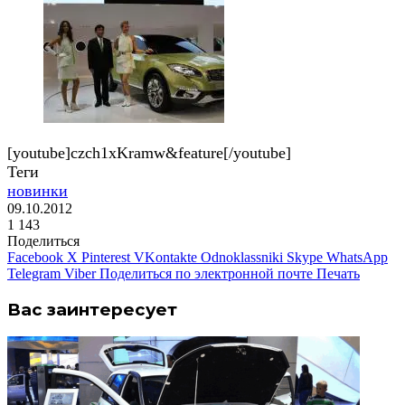
[youtube]czch1xKramw&feature[/youtube]
Теги
новинки
09.10.2012
1
143
Поделиться
Facebook
X
Pinterest
VKontakte
Odnoklassniki
Skype
WhatsApp
Telegram
Viber
Поделиться по электронной почте
Печать
Вас заинтересует