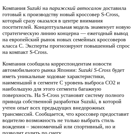
Компания
Suzuki
на
парижский автосалон
доставила
готовый к производству новый кроссовер S-Cross,
который сразу оказался в центре внимания
посетителей. Концептуальная модель знаменует новую
стратегическую линию концерна — ежегодный вывод
на европейский рынок новых семейных кроссоверов
класса C. Эксперты прогнозируют повышенный спрос
на компакт S-Cross.
Компания сообщила корреспондентам новости
автомобильного рынка Японии:
Suzuki S-Cross
будет
иметь уникальные ходовые характеристики,
наименьший в сегменте C уровень выброса CO2 и
наибольшую для этого сегмента багажную
поверхность. На S-Cross установят систему полного
привода собственной разработки Suzuki, в которой
учтен опыт всех предыдущих внедорожных
трансмиссий. Сообщается, что кроссовер предоставит
водителю возможность не только выбрать стиль
вождения – экономичный или спортивный, но и
позволит ездить по снегу.