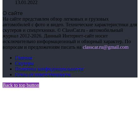
13.01.2022
О сайте
На сайте представлен обзор легковых и грузовых
автомобилей с фото и видео. Технические характеристики для
скутеров и спецтехники. © ClassCar.ru - автомобильный
журнал 2012-2026. Данный Интернет-сайт носит
исключительно информационный и обзорный характер. По
вопросам и предложениям писать на
сlasscar.ru@gmail.com
Главная
Скутеры
Политика конфиденциальности
Отказ от ответственности
Back to top button