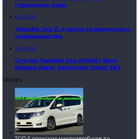
городских улиц
03.10.2012
Yamaha Jog Z: эталон технического
совершенства
31.10.2012
Скутер Yamaha Jog Artistic Spec
(Ямаха Джог Артистик Спек) 3KJ
Обзоры
ТОП-5 японских микроавтобусов до