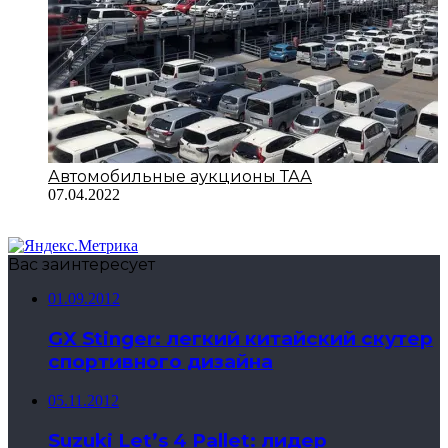
Автомобильные аукционы ТАА
07.04.2022
Вас заинтересует
01.09.2012
GX Stinger: легкий китайский скутер
спортивного дизайна
05.11.2012
Suzuki Let’s 4 Pallet: лидер