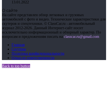
13.01.2022
О сайте
На сайте представлен обзор легковых и грузовых
автомобилей с фото и видео. Технические характеристики для
скутеров и спецтехники. © ClassCar.ru - автомобильный
журнал 2012-2026. Данный Интернет-сайт носит
исключительно информационный и обзорный характер. По
вопросам и предложениям писать на
сlasscar.ru@gmail.com
Главная
Скутеры
Политика конфиденциальности
Отказ от ответственности
Back to top button