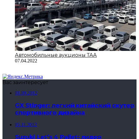
Автомобильные аукционы ТАА
07.04.2022
Вас заинтересует
01.09.2012
GX Stinger: легкий китайский скутер
спортивного дизайна
05.11.2012
Suzuki Let’s 4 Pallet: лидер