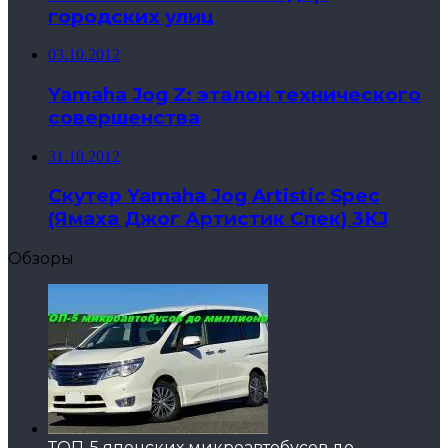
городских улиц
03.10.2012
Yamaha Jog Z: эталон технического
совершенства
31.10.2012
Скутер Yamaha Jog Artistic Spec
(Ямаха Джог Артистик Спек) 3KJ
Обзоры
ТОП-5 японских микроавтобусов до