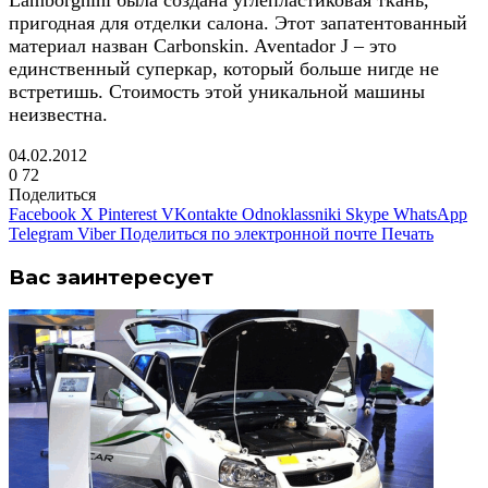
пригодная для отделки салона. Этот запатентованный
материал назван Carbonskin. Aventador J – это
единственный суперкар, который больше нигде не
встретишь. Стоимость этой уникальной машины
неизвестна.
04.02.2012
0
72
Поделиться
Facebook
X
Pinterest
VKontakte
Odnoklassniki
Skype
WhatsApp
Telegram
Viber
Поделиться по электронной почте
Печать
Вас заинтересует