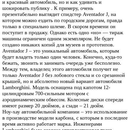
и красивый автомобиль, но и как удивить и
шокировать публику . К примеру, очень
презентабельно выглядит спидстер Aventador J, на
котором можно ездить по городским дорогам, правда
только в специально шлеме. В скором времени он
поступит в продажу. Однако есть одно «но» — тираж
машины ограничен одним экземпляром. Не будет
создано никаких копий для музеев и прототипов.
Aventador J – это уникальный автомобиль, которым
будет владеть только один человек. Конечно, куда-то
бежать, звонить и занимать очередь уже бесполезно.
Между тем, владелец этого автомобиля получит не
только Aventador J без лобового стекла и со срезанной
крышей, но и абсолютно новый вариант автомобиля
Lamborghini. Модель оснащена под капотом 12-
цилиндровым 700-сильным мотором с
аэродинамическим обвесом. Колесные диски спереди
имеют размер 20 дюймов, а сзади – 21 дюйм.
Ноу-хау автомобильной компании – это использование
в производстве модели карбона, с которым в последнее
время активно работает марка. Инженерами
Lamborghini была создана углепластиковая ткань,