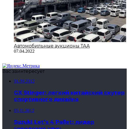
Автомобильные аукционы ТАА
07.04.2022
Вас заинтересует
01.09.2012
GX Stinger: легкий китайский скутер
спортивного дизайна
05.11.2012
Suzuki Let’s 4 Pallet: лидер
городских улиц