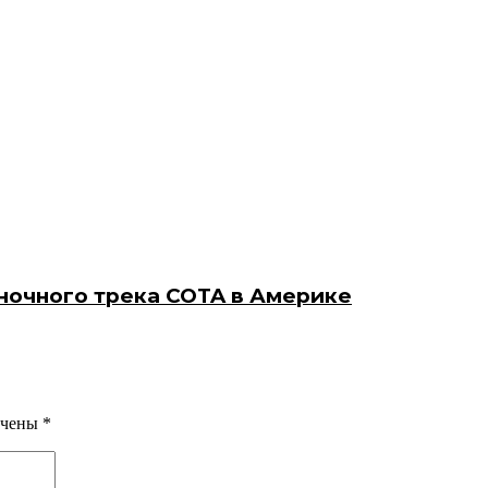
оночного трека COTA в Америке
ечены
*