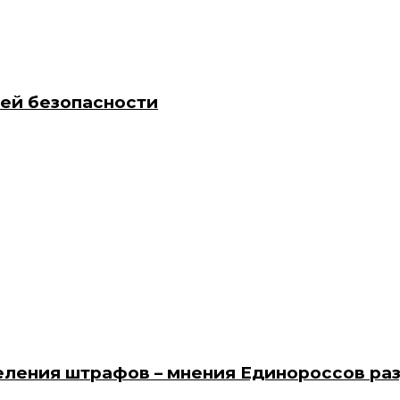
ней безопасности
еления штрафов – мнения Единороссов ра