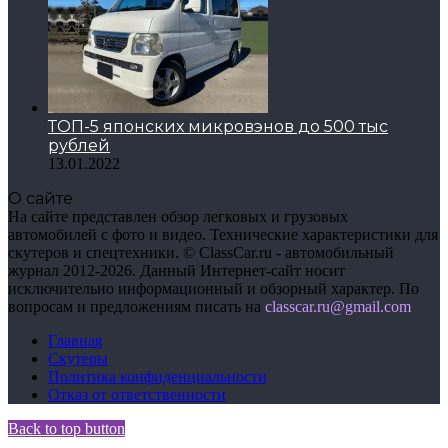
ТОП-5 японских микровэнов до 500 тыс
рублей
13.01.2022
О сайте
На сайте представлен обзор легковых и грузовых
автомобилей с фото и видео. Технические характеристики для
скутеров и спецтехники. © ClassCar.ru - автомобильный
журнал 2012-2026. Данный Интернет-сайт носит
исключительно информационный и обзорный характер. По
вопросам и предложениям писать на
сlasscar.ru@gmail.com
Главная
Скутеры
Политика конфиденциальности
Отказ от ответственности
Back to top button