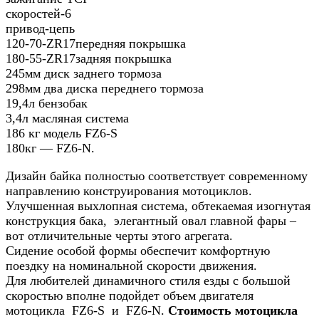
скоростей-6
привод-цепь
120-70-ZR17передняя покрышка
180-55-ZR17задняя покрышка
245мм диск заднего тормоза
298мм два диска переднего тормоза
19,4л бензобак
3,4л масляная система
186 кг модель FZ6-S
180кг — FZ6-N.
Дизайн байка полностью соответствует современному
направлению конструирования мотоциклов.
Улучшенная выхлопная система, обтекаемая изогнутая
конструкция бака, элегантный овал главной фары –
вот отличительные черты этого агрегата.
Сидение особой формы обеспечит комфортную
поездку на номинальной скорости движения.
Для любителей динамичного стиля езды с большой
скоростью вполне подойдет объем двигателя
мотоцикла FZ6-S и FZ6-N.
Стоимость мотоцикла