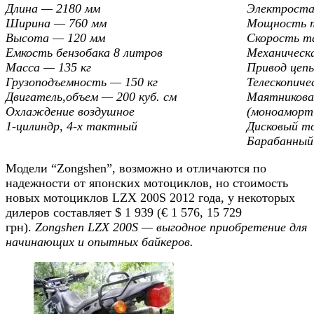
Длина — 2180 мм
Электроста
Ширина — 760 мм
Мощность m
Высота — 120 мм
Скорость ma
Емкость бензобака 8 литров
Механическа
Масса — 135 кг
Привод цепь
Грузоподъемность — 150 кг
Телескопиче
Двигатель,объем — 200 куб. см
Маятниковая
Охлаждение воздушное
(моноаморт
1-цилиндр, 4-х тактный
Дисковый т
Барабанный
Модели “Zongshen”, возможно и отличаются по
надежности от японских мотоциклов, но стоимость
новых мотоциклов LZX 200S 2012 года, у некоторых
дилеров составляет $ 1 939 (€ 1 576, 15 729
грн).
Zongshen LZX 200S — выгодное приобретение для
начинающих и опытных байкеров.