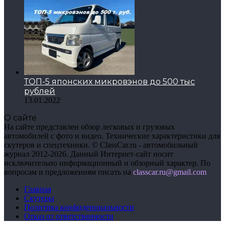
ТОП-5 японских микровэнов до 500 тыс
рублей
13.01.2022
О сайте
На сайте представлен обзор легковых и грузовых
автомобилей с фото и видео. Технические характеристики для
скутеров и спецтехники. © ClassCar.ru - автомобильный
журнал 2012-2026. Данный Интернет-сайт носит
исключительно информационный и обзорный характер. По
вопросам и предложениям писать на
сlasscar.ru@gmail.com
Главная
Скутеры
Политика конфиденциальности
Отказ от ответственности