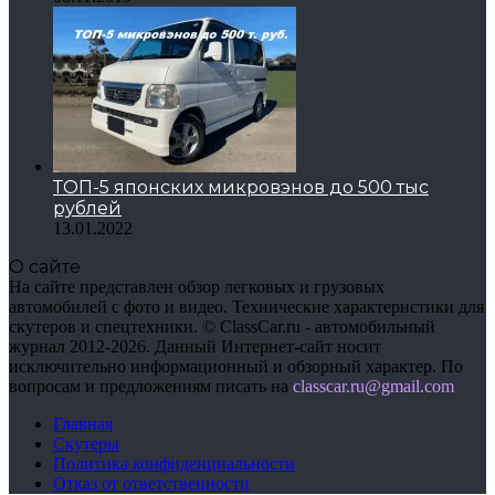
ТОП-5 японских микровэнов до 500 тыс
рублей
13.01.2022
О сайте
На сайте представлен обзор легковых и грузовых
автомобилей с фото и видео. Технические характеристики для
скутеров и спецтехники. © ClassCar.ru - автомобильный
журнал 2012-2026. Данный Интернет-сайт носит
исключительно информационный и обзорный характер. По
вопросам и предложениям писать на
сlasscar.ru@gmail.com
Главная
Скутеры
Политика конфиденциальности
Отказ от ответственности