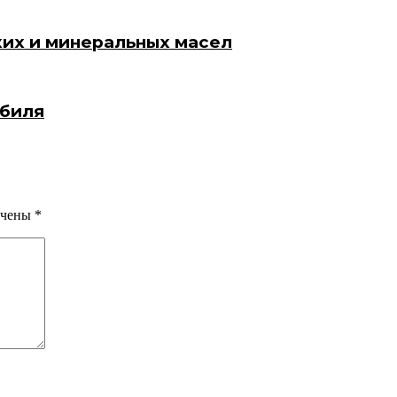
ких и минеральных масел
обиля
ечены
*