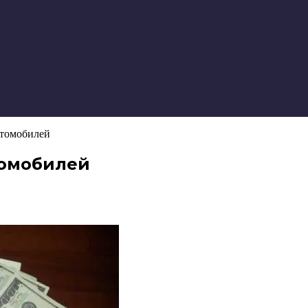
втомобилей
томобилей