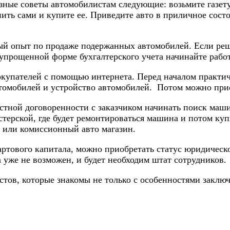
езные советы автомобилистам следующие: возьмите газет
ть сами и купите ее. Приведите авто в приличное сост
ый опыт по продаже подержанных автомобилей. Если реши
упрощенной форме бухгалтерского учета начинайте работ
упателей с помощью интернета. Перед началом практич
втомобилей и устройство автомобилей. Потом можно прис
устной договоренности с заказчиком начинать поиск ма
астерской, где будет ремонтироваться машина и потом к
а или комиссионный авто магазин.
ртового капитала, можно приобретать статус юридическо
а уже не возможен, и будет необходим штат сотрудников.
ов, которые знакомы не только с особенностями заключе