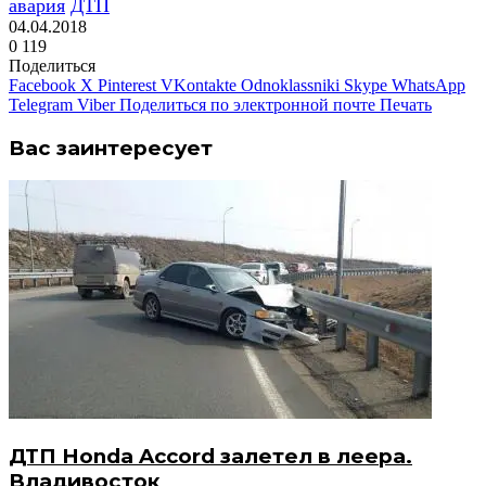
авария
ДТП
04.04.2018
0
119
Поделиться
Facebook
X
Pinterest
VKontakte
Odnoklassniki
Skype
WhatsApp
Telegram
Viber
Поделиться по электронной почте
Печать
Вас заинтересует
ДТП Honda Accord залетел в леера.
Владивосток