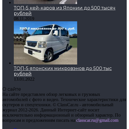
ТОП-5 кей-каров из Японии до 500 тысяч
рублей
08.11.2019
ТОП-5 японских микровэнов до 500 тыс
рублей
13.01.2022
О сайте
На сайте представлен обзор легковых и грузовых
автомобилей с фото и видео. Технические характеристики для
скутеров и спецтехники. © ClassCar.ru - автомобильный
журнал 2012-2026. Данный Интернет-сайт носит
исключительно информационный и обзорный характер. По
вопросам и предложениям писать на
сlasscar.ru@gmail.com