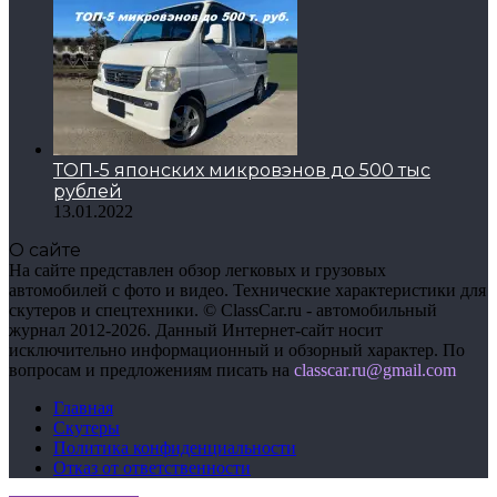
ТОП-5 японских микровэнов до 500 тыс
рублей
13.01.2022
О сайте
На сайте представлен обзор легковых и грузовых
автомобилей с фото и видео. Технические характеристики для
скутеров и спецтехники. © ClassCar.ru - автомобильный
журнал 2012-2026. Данный Интернет-сайт носит
исключительно информационный и обзорный характер. По
вопросам и предложениям писать на
сlasscar.ru@gmail.com
Главная
Скутеры
Политика конфиденциальности
Отказ от ответственности