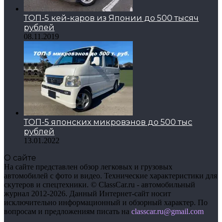
ТОП-5 кей-каров из Японии до 500 тысяч
рублей
08.11.2019
ТОП-5 японских микровэнов до 500 тыс
рублей
13.01.2022
О сайте
На сайте представлен обзор легковых и грузовых
автомобилей с фото и видео. Технические характеристики для
скутеров и спецтехники. © ClassCar.ru - автомобильный
журнал 2012-2026. Данный Интернет-сайт носит
исключительно информационный и обзорный характер. По
вопросам и предложениям писать на
сlasscar.ru@gmail.com