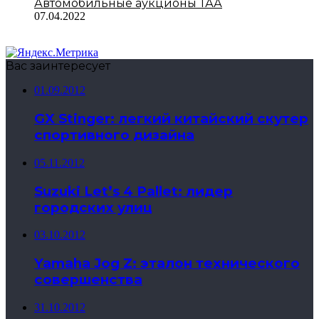
Автомобильные аукционы ТАА
07.04.2022
Вас заинтересует
01.09.2012
GX Stinger: легкий китайский скутер
спортивного дизайна
05.11.2012
Suzuki Let’s 4 Pallet: лидер
городских улиц
03.10.2012
Yamaha Jog Z: эталон технического
совершенства
31.10.2012